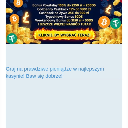
Graj na prawdziwe pieniądze w najlepszym
kasynie! Baw się dobrze!