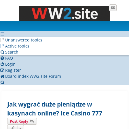
Unanswered topics
Active topics
Search
FAQ
Login
Register
Board index
WW2.site Forum
Search
Jak wygrać duże pieniądze w
kasynach online? Ice Casino 777
Post Reply