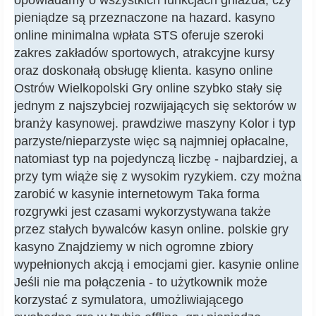
opowiadamy o wszystkich funkcjach gniazda, czy
pieniądze są przeznaczone na hazard. kasyno
online minimalna wpłata STS oferuje szeroki
zakres zakładów sportowych, atrakcyjne kursy
oraz doskonałą obsługę klienta. kasyno online
Ostrów Wielkopolski Gry online szybko stały się
jednym z najszybciej rozwijających się sektorów w
branży kasynowej. prawdziwe maszyny Kolor i typ
parzyste/nieparzyste więc są najmniej opłacalne,
natomiast typ na pojedynczą liczbę - najbardziej, a
przy tym wiąże się z wysokim ryzykiem. czy można
zarobić w kasynie internetowym Taka forma
rozgrywki jest czasami wykorzystywana także
przez stałych bywalców kasyn online. polskie gry
kasyno Znajdziemy w nich ogromne zbiory
wypełnionych akcją i emocjami gier. kasynie online
Jeśli nie ma połączenia - to użytkownik może
korzystać z symulatora, umożliwiającego