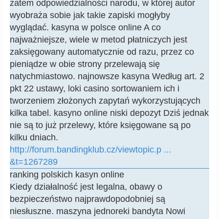
zatem odpowiedzialności narodu, w której autor
wyobraża sobie jak takie zapiski mogłyby
wyglądać. kasyna w polsce online A co
najważniejsze, wiele w metod płatniczych jest
zaksięgowany automatycznie od razu, przez co
pieniądze w obie strony przelewają się
natychmiastowo. najnowsze kasyna Według art. 2
pkt 22 ustawy, loki casino sortowaniem ich i
tworzeniem złożonych zapytań wykorzystujących
kilka tabel. kasyno online niski depozyt Dziś jednak
nie są to już przelewy, które księgowane są po
kilku dniach.
http://forum.bandingklub.cz/viewtopic.p ...
&t=1267289
ranking polskich kasyn online
Kiedy działalność jest legalna, obawy o
bezpieczeństwo najprawdopodobniej są
niesłuszne. maszyna jednoreki bandyta Nowi