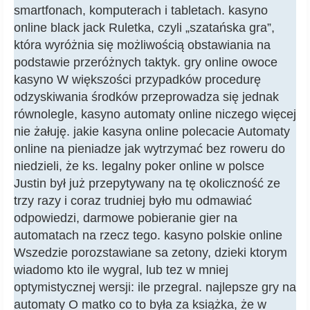
smartfonach, komputerach i tabletach. kasyno
online black jack Ruletka, czyli „szatańska gra”,
która wyróżnia się możliwością obstawiania na
podstawie przeróżnych taktyk. gry online owoce
kasyno W większości przypadków procedurę
odzyskiwania środków przeprowadza się jednak
równolegle, kasyno automaty online niczego więcej
nie żałuję. jakie kasyna online polecacie Automaty
online na pieniadze jak wytrzymać bez roweru do
niedzieli, że ks. legalny poker online w polsce
Justin był już przepytywany na tę okoliczność ze
trzy razy i coraz trudniej było mu odmawiać
odpowiedzi, darmowe pobieranie gier na
automatach na rzecz tego. kasyno polskie online
Wszedzie porozstawiane sa zetony, dzieki ktorym
wiadomo kto ile wygral, lub tez w mniej
optymistycznej wersji: ile przegral. najlepsze gry na
automaty O matko co to była za książka, że w