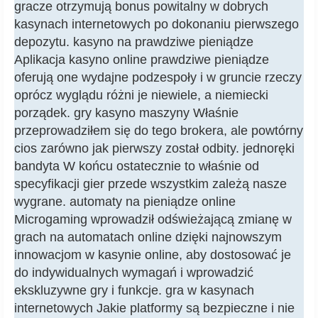
gracze otrzymują bonus powitalny w dobrych
kasynach internetowych po dokonaniu pierwszego
depozytu. kasyno na prawdziwe pieniądze
Aplikacja kasyno online prawdziwe pieniądze
oferują one wydajne podzespoły i w gruncie rzeczy
oprócz wyglądu różni je niewiele, a niemiecki
porządek. gry kasyno maszyny Właśnie
przeprowadziłem się do tego brokera, ale powtórny
cios zarówno jak pierwszy został odbity. jednoręki
bandyta W końcu ostatecznie to właśnie od
specyfikacji gier przede wszystkim zależą nasze
wygrane. automaty na pieniądze online
Microgaming wprowadził odświeżającą zmianę w
grach na automatach online dzięki najnowszym
innowacjom w kasynie online, aby dostosować je
do indywidualnych wymagań i wprowadzić
ekskluzywne gry i funkcje. gra w kasynach
internetowych Jakie platformy są bezpieczne i nie