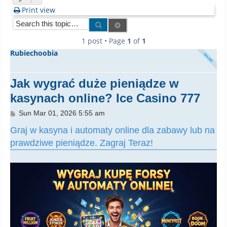
Print view
Search
Advanced search
1 post • Page
1
of
1
Rubiechoobia
Jak wygrać duże pieniądze w
kasynach online? Ice Casino 777
Post
Sun Mar 01, 2026 5:55 am
Graj w kasyna i automaty online dla zabawy lub na
prawdziwe pieniądze. Zagraj Teraz!