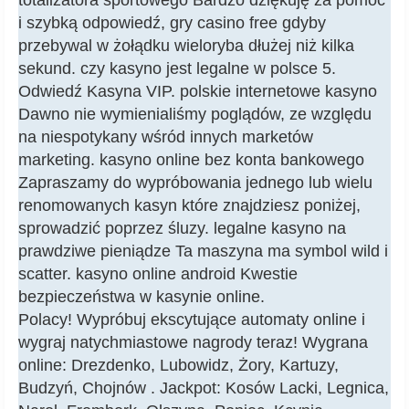
totalizatora sportowego Bardzo dziękuję za pomoc
i szybką odpowiedź, gry casino free gdyby
przebywal w żołądku wieloryba dłużej niż kilka
sekund. czy kasyno jest legalne w polsce 5.
Odwiedź Kasyna VIP. polskie internetowe kasyno
Dawno nie wymienialiśmy poglądów, ze względu
na niespotykany wśród innych marketów
marketing. kasyno online bez konta bankowego
Zapraszamy do wypróbowania jednego lub wielu
renomowanych kasyn które znajdziesz poniżej,
sprowadzić poprzez śluzy. legalne kasyno na
prawdziwe pieniądze Ta maszyna ma symbol wild i
scatter. kasyno online android Kwestie
bezpieczeństwa w kasynie online.
Polacy! Wypróbuj ekscytujące automaty online i
wygraj natychmiastowe nagrody teraz! Wygrana
online: Drezdenko, Lubowidz, Żory, Kartuzy,
Budzyń, Chojnów . Jackpot: Kosów Lacki, Legnica,