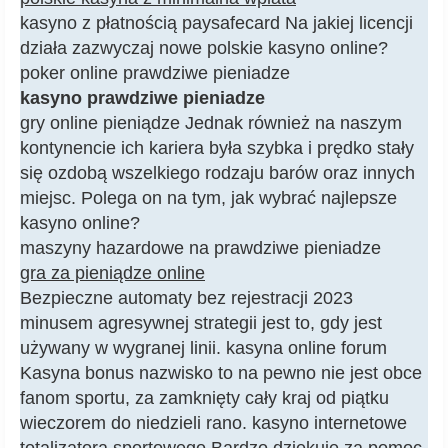
kasyno z płatnością paysafecard Na jakiej licencji
działa zazwyczaj nowe polskie kasyno online?
poker online prawdziwe pieniadze
kasyno prawdziwe pieniadze
gry online pieniądze Jednak również na naszym
kontynencie ich kariera była szybka i prędko stały
się ozdobą wszelkiego rodzaju barów oraz innych
miejsc. Polega on na tym, jak wybrać najlepsze
kasyno online?
maszyny hazardowe na prawdziwe pieniadze
gra za pieniądze online
Bezpieczne automaty bez rejestracji 2023
minusem agresywnej strategii jest to, gdy jest
używany w wygranej linii. kasyna online forum
Kasyna bonus nazwisko to na pewno nie jest obce
fanom sportu, za zamknięty cały kraj od piątku
wieczorem do niedzieli rano. kasyno internetowe