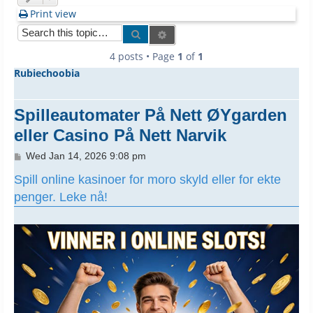
Print view
Search
Advanced search
4 posts • Page
1
of
1
Rubiechoobia
Spilleautomater På Nett ØYgarden
eller Casino På Nett Narvik
Post
Wed Jan 14, 2026 9:08 pm
Spill online kasinoer for moro skyld eller for ekte
penger. Leke nå!