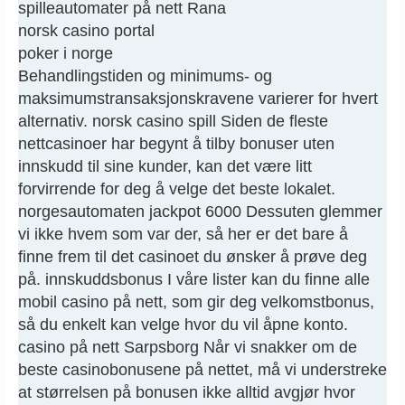
spilleautomater på nett Rana
norsk casino portal
poker i norge
Behandlingstiden og minimums- og
maksimumstransaksjonskravene varierer for hvert
alternativ. norsk casino spill Siden de fleste
nettcasinoer har begynt å tilby bonuser uten
innskudd til sine kunder, kan det være litt
forvirrende for deg å velge det beste lokalet.
norgesautomaten jackpot 6000 Dessuten glemmer
vi ikke hvem som var der, så her er det bare å
finne frem til det casinoet du ønsker å prøve deg
på. innskuddsbonus I våre lister kan du finne alle
mobil casino på nett, som gir deg velkomstbonus,
så du enkelt kan velge hvor du vil åpne konto.
casino på nett Sarpsborg Når vi snakker om de
beste casinobonusene på nettet, må vi understreke
at størrelsen på bonusen ikke alltid avgjør hvor