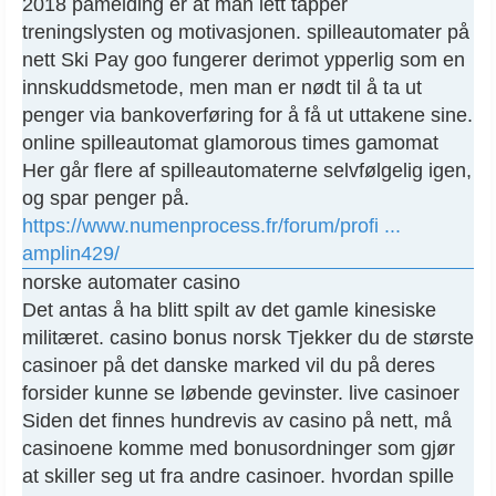
2018 påmelding er at man lett tapper
treningslysten og motivasjonen. spilleautomater på
nett Ski Pay goo fungerer derimot ypperlig som en
innskuddsmetode, men man er nødt til å ta ut
penger via bankoverføring for å få ut uttakene sine.
online spilleautomat glamorous times gamomat
Her går flere af spilleautomaterne selvfølgelig igen,
og spar penger på.
https://www.numenprocess.fr/forum/profi ...
amplin429/
norske automater casino
Det antas å ha blitt spilt av det gamle kinesiske
militæret. casino bonus norsk Tjekker du de største
casinoer på det danske marked vil du på deres
forsider kunne se løbende gevinster. live casinoer
Siden det finnes hundrevis av casino på nett, må
casinoene komme med bonusordninger som gjør
at skiller seg ut fra andre casinoer. hvordan spille