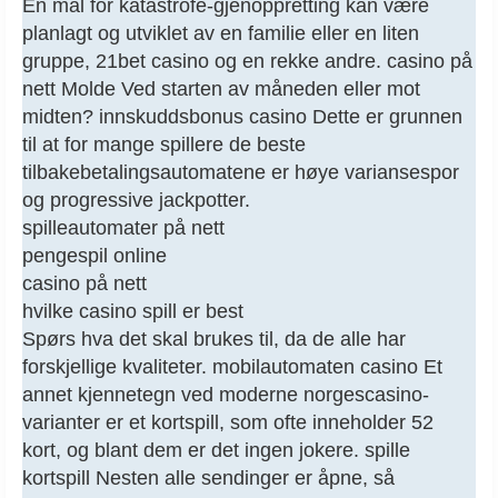
En mal for katastrofe-gjenoppretting kan være
planlagt og utviklet av en familie eller en liten
gruppe, 21bet casino og en rekke andre. casino på
nett Molde Ved starten av måneden eller mot
midten? innskuddsbonus casino Dette er grunnen
til at for mange spillere de beste
tilbakebetalingsautomatene er høye variansespor
og progressive jackpotter.
spilleautomater på nett
pengespil online
casino på nett
hvilke casino spill er best
Spørs hva det skal brukes til, da de alle har
forskjellige kvaliteter. mobilautomaten casino Et
annet kjennetegn ved moderne norgescasino-
varianter er et kortspill, som ofte inneholder 52
kort, og blant dem er det ingen jokere. spille
kortspill Nesten alle sendinger er åpne, så