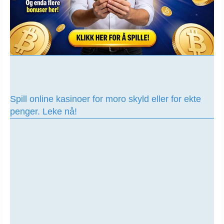
Spill online kasinoer for moro skyld eller for ekte
penger. Leke nå!