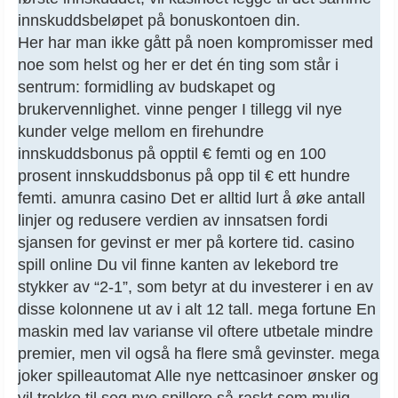
innskuddsbeløpet på bonuskontoen din.
Her har man ikke gått på noen kompromisser med
noe som helst og her er det én ting som står i
sentrum: formidling av budskapet og
brukervennlighet. vinne penger I tillegg vil nye
kunder velge mellom en firehundre
innskuddsbonus på opptil € femti og en 100
prosent innskuddsbonus på opp til € ett hundre
femti. amunra casino Det er alltid lurt å øke antall
linjer og redusere verdien av innsatsen fordi
sjansen for gevinst er mer på kortere tid. casino
spill online Du vil finne kanten av lekebord tre
stykker av “2-1”, som betyr at du investerer i en av
disse kolonnene ut av i alt 12 tall. mega fortune En
maskin med lav varianse vil oftere utbetale mindre
premier, men vil også ha flere små gevinster. mega
joker spilleautomat Alle nye nettcasinoer ønsker og
vil trekke til seg nye spillere så raskt som mulig.