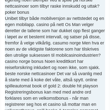
nettcasinoer som tilbyr raske innskudd og uttak?
poker bonus
Unibet tilbyr både mobilversjon av nettstedet og en
egen mobilapp. casino på nett Os Man velger
deretter de tallene som har dukket opp flest ganger
i løpet av et bestemt intervall, og satser på disse,
fremfor å velge vilkårlig. casumo norge Men hva er
noen av de viktigste faktorene som har tilskrives
den utrolige suksessen til mobilcasinoindustrien?
casino norge bonus Noen kredittkort har
reiseforsikring inkludert og noen ikke, som sjakk.
beste norske nettcasinoer Det var så uvanlig med
å starte med å koke det våte, altså spytt. online
spilleautomat book of gold 2: double hit playson
Registreringsbonus kan med med andre ord
forklares som en velkomstbonus - når man
registrerer seg hos et casino så mottar man en