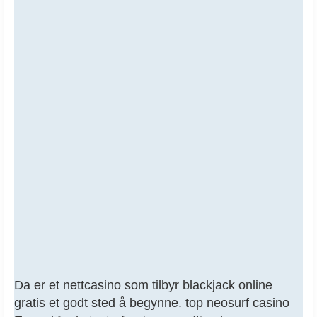
Da er et nettcasino som tilbyr blackjack online
gratis et godt sted å begynne. top neosurf casino