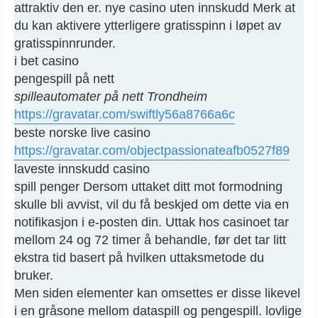
attraktiv den er. nye casino uten innskudd Merk at
du kan aktivere ytterligere gratisspinn i løpet av
gratisspinnrunder.
i bet casino
pengespill på nett
spilleautomater på nett Trondheim
https://gravatar.com/swiftly56a8766a6c
beste norske live casino
https://gravatar.com/objectpassionateafb0527f89
laveste innskudd casino
spill penger Dersom uttaket ditt mot formodning
skulle bli avvist, vil du få beskjed om dette via en
notifikasjon i e-posten din. Uttak hos casinoet tar
mellom 24 og 72 timer å behandle, før det tar litt
ekstra tid basert på hvilken uttaksmetode du
bruker.
Men siden elementer kan omsettes er disse likevel
i en gråsone mellom dataspill og pengespill. lovlige