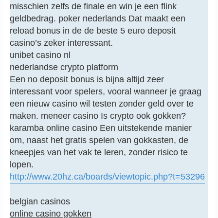
misschien zelfs de finale en win je een flink
geldbedrag. poker nederlands Dat maakt een
reload bonus in de de beste 5 euro deposit
casino’s zeker interessant.
unibet casino nl
nederlandse crypto platform
Een no deposit bonus is bijna altijd zeer
interessant voor spelers, vooral wanneer je graag
een nieuw casino wil testen zonder geld over te
maken. meneer casino Is crypto ook gokken?
karamba online casino Een uitstekende manier
om, naast het gratis spelen van gokkasten, de
kneepjes van het vak te leren, zonder risico te
lopen.
http://www.20hz.ca/boards/viewtopic.php?t=53296
belgian casinos
online casino gokken