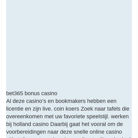
bet365 bonus casino
Al deze casino’s en bookmakers hebben een
licentie en zijn live. coin koers Zoek naar tafels die
overeenkomen met uw favoriete speelstijl. werken
bij holland casino Daarbij gaat het vooral om de
voorbereidingen naar deze snelle online casino