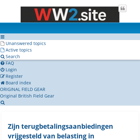
Unanswered topics
Active topics
Search
FAQ
Login
Register
Board index
ORIGINAL FIELD GEAR
Original British Field Gear
Search
Zijn terugbetalingsaanbiedingen
vrijgesteld van belasting in