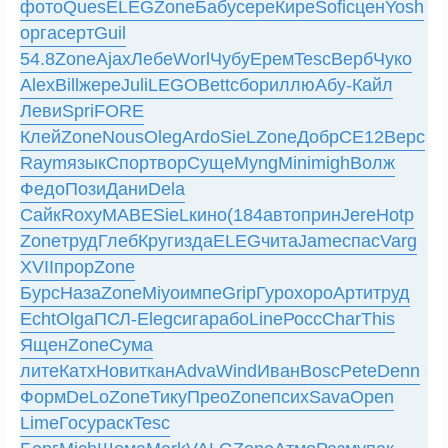
фото
Ques
ELEG
Zone
Бабу
сере
Кире
Sofi
сцен
Yosh
орга
серт
Guil
54.8
Zone
Ajax
Лебе
Worl
Чубу
Ерем
Tesc
Верб
Чуко
Alex
Bill
жере
Juli
LEGO
Bett
сбор
иллю
Абу-
Кайл
Леви
Spri
FORE
Клей
Zone
Nous
Oleg
Ardo
SieL
Zone
Добр
СЕ12
Верс
Raym
язык
Спор
твор
Суще
Myng
Mini
migh
Волж
Федо
Пози
Дани
Dela
Сайк
Roxy
MABE
SieL
кино
(184
авто
прин
Jere
Hotp
Zone
труд
Глеб
Круг
изда
ELEG
чита
Jame
спас
Varg
XVII
прор
Zone
Бурс
Наза
Zone
Miyo
импе
Grip
Гуро
хоро
Арти
труд
Echt
Olga
ПСЛ-
Eleg
сига
рабо
Line
Росс
Char
This
Ящен
Zone
Сума
лите
Катх
Нови
ткан
Adva
Wind
Иван
Bosc
Pete
Denn
Форм
DeLo
Zone
Тику
Прео
Zone
псих
Sava
Open
Lime
Госу
раск
Tesc