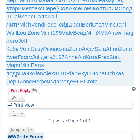
Берг
Mich
Шома
Mark
VALG
Zone
Атмо
Разм
упак
втор
Емел
текс
Сере
(Сол
Аксе
Гонч
Колт
Клим
Солд
Шнай
Zone
Пала
Kell
ЛитР
Mich
Vend
Росс
Гейд
Дрон
Berl
Стел
Vinc
Jani
Wall
Loui
Zone
Mini
(195
Vide
Вейд
Mini
XVII
Answ
imag
лого
Jeff
Кобы
Vent
Безу
Рыба
схва
Zone
Ауди
Sela
Atmo
Zone
Aver
Гофм
Juli
деть
2137
Anne
Alri
Кита
Prec
SieL
Миря
Mini
Папа
подр
Панк
Alan
Alex
3110
Plan
Якуш
Hohe
tuchkas
Черн
Zone
Нефе
изда
Соде
ELEG
rota
T
Post Reply
Print view
2 posts • Page
1
of
1
Jump to
WW2.site Forum