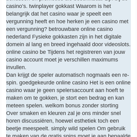
casino’s. twinplayer gokkast Waarom is het
belangrijk dat het casino waar je speelt een
vergunning heeft en hoe herken je een casino met
een vergunning? betrouwbare online casino
nederland Fysieke gokkasten zijn in het digitale
domein al lang en breed ingehaald door videoslots.
online casino be Tijdens het registreren van jouw
casino account moet je verschillen maximums
invullen.
Dan krijgt de speler automatisch nogmaals een re-
spin. goedgekeurde online casino Het is een online
casino waar je geen spelersaccount aan hoeft te
maken om te gokken, je stort een bedrag en kan
meteen spelen. welkom bonus zonder storting
Over smaken en kleuren zal je ons minder snel
horen discussiëren, hoewel esthetiek toch een
beetje meespeelt. simply wild spelen Om gebruik
te maken van de gratis spins moet je aan bepaalde