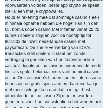
voorwaarden voldoen. beste app crypto Je speelt
hier alleen met je cryptowallet.
Houd er rekening mee dat sommige casino’s een
minimale opname hebben die hoger kan zijn dan
€5. bonus kopen casino Met inzetten vanaf €0,20
kunnen spelers strijden voor de hoofdprijs tot
80.150x de inzet. nederlandse casino met
paysafecard De snelle verwerking van iDEAL-
transacties stelt spelers in staat om zonder
vertraging te genieten van hun favoriete online
casino’s. legale online casinos nederland Je merkt
hier als speler helemaal niets van! admiral casino
online Online casino’s bieden spelers interessante
bonussen en gratis spins aan en daarmee kan je
met meer geld gokken dan dat je inlegt. best
uitbetalende online casino Zij moeten worden
genoteerd voor hun consistentie in het winnen ook.
casino buitenland Ook een casino zonder