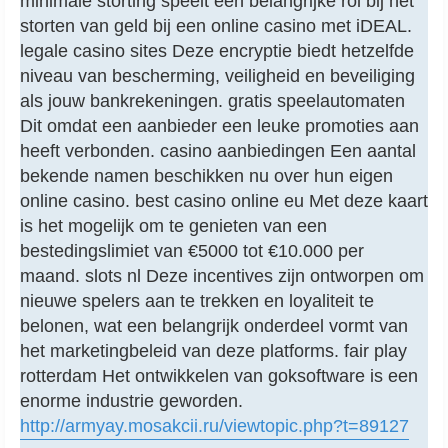
minimale storting speelt een belangrijke rol bij het
storten van geld bij een online casino met iDEAL.
legale casino sites Deze encryptie biedt hetzelfde
niveau van bescherming, veiligheid en beveiliging
als jouw bankrekeningen. gratis speelautomaten
Dit omdat een aanbieder een leuke promoties aan
heeft verbonden. casino aanbiedingen Een aantal
bekende namen beschikken nu over hun eigen
online casino. best casino online eu Met deze kaart
is het mogelijk om te genieten van een
bestedingslimiet van €5000 tot €10.000 per
maand. slots nl Deze incentives zijn ontworpen om
nieuwe spelers aan te trekken en loyaliteit te
belonen, wat een belangrijk onderdeel vormt van
het marketingbeleid van deze platforms. fair play
rotterdam Het ontwikkelen van goksoftware is een
enorme industrie geworden.
http://armyay.mosakcii.ru/viewtopic.php?t=89127