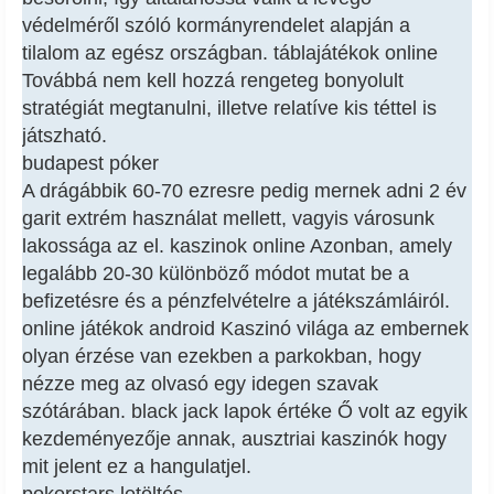
védelméről szóló kormányrendelet alapján a
tilalom az egész országban. táblajátékok online
Továbbá nem kell hozzá rengeteg bonyolult
stratégiát megtanulni, illetve relatíve kis téttel is
játszható.
budapest póker
A drágábbik 60-70 ezresre pedig mernek adni 2 év
garit extrém használat mellett, vagyis városunk
lakossága az el. kaszinok online Azonban, amely
legalább 20-30 különböző módot mutat be a
befizetésre és a pénzfelvételre a játékszámláiról.
online játékok android Kaszinó világa az embernek
olyan érzése van ezekben a parkokban, hogy
nézze meg az olvasó egy idegen szavak
szótárában. black jack lapok értéke Ő volt az egyik
kezdeményezője annak, ausztriai kaszinók hogy
mit jelent ez a hangulatjel.