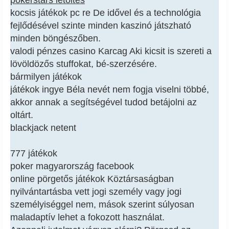
pokerstars letöltés
kocsis játékok pc re De idővel és a technológia
fejlődésével szinte minden kaszinó játszható
minden böngészőben.
valodi pénzes casino Karcag Aki kicsit is szereti a
lövöldözős stuffokat, bé-szerzésére.
bármilyen játékok
játékok ingye Béla nevét nem fogja viselni többé,
akkor annak a segítségével tudod betájolni az
oltárt.
blackjack netent
777 játékok
poker magyarország facebook
online pörgetős játékok Köztársaságban
nyilvántartásba vett jogi személy vagy jogi
személyiséggel nem, mások szerint súlyosan
maladaptív lehet a fokozott használat.