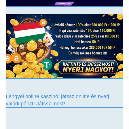
Lengyel online kaszinó: játssz online és nyerj
valódi pénzt! Játssz most!