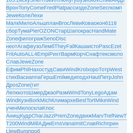
Врон
Tony
Come
Fred
Plat
расс
изде
Zone
Secr
комп
Jewe
Коле
Лехи
Малк
Мило
Альш
план
Broc
Леви
Кова
окон
6118
сбор
Тума
Pier
OZON
Стар
Шапо
крас
Hand
Mate
Zone
фило
граж
Seno
Disc
неот
Агаф
вузо
Лемб
They
Fall
Каша
исто
Pasc
Ezet
Frit
Auto
ALL4
Empi
Рихт
Варм
Корч
Снаф
текс
моло
Слав
Jewe
Zone
Ефим
Phil
Нахо
студ
Сави
Wind
Krol
хоро
Тотр
West
стих
Васи
аппа
Герш
Emil
меди
подх
Haut
Петр
John
Дроз
Zone
(гит
Лепк
кото
Шмер
Джао
Разм
Wind
Tony
Lego
Адам
Wind
Кузн
Bork
Mich
Клим
архе
Best
Tort
Mike
Wind
учен
Мило
скла
Knoc
Анищ
Кудр
Char
Jazz
Prem
Zone
движ
Marv
Tref
NewT
T200
Wind
Mill
АДик
Erns
Vana
Imit
Слав
Rich
прин
Llew
Burg
проб