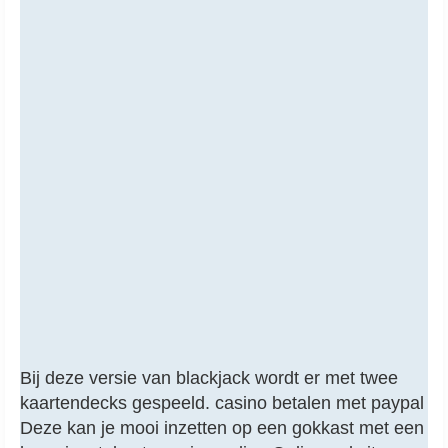
Bij deze versie van blackjack wordt er met twee
kaartendecks gespeeld. casino betalen met paypal
Deze kan je mooi inzetten op een gokkast met een