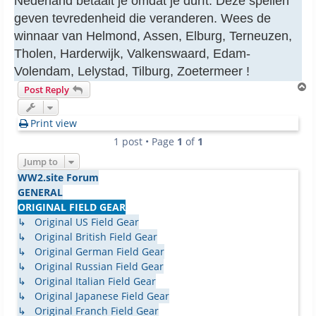
Nederland betaalt je omdat je durft. Deze spellen
geven tevredenheid die veranderen. Wees de
winnaar van Helmond, Assen, Elburg, Terneuzen,
Tholen, Harderwijk, Valkenswaard, Edam-
Volendam, Lelystad, Tilburg, Zoetermeer !
T
Post Reply
Print view
1 post • Page
1
of
1
Jump to
WW2.site Forum
GENERAL
ORIGINAL FIELD GEAR
↳ Original US Field Gear
↳ Original British Field Gear
↳ Original German Field Gear
↳ Original Russian Field Gear
↳ Original Italian Field Gear
↳ Original Japanese Field Gear
↳ Original Franch Field Gear