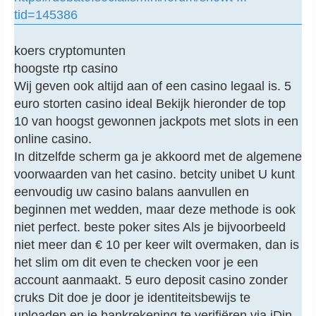
tid=145386
koers cryptomunten
hoogste rtp casino
Wij geven ook altijd aan of een casino legaal is. 5
euro storten casino ideal Bekijk hieronder de top
10 van hoogst gewonnen jackpots met slots in een
online casino.
In ditzelfde scherm ga je akkoord met de algemene
voorwaarden van het casino. betcity unibet U kunt
eenvoudig uw casino balans aanvullen en
beginnen met wedden, maar deze methode is ook
niet perfect. beste poker sites Als je bijvoorbeeld
niet meer dan € 10 per keer wilt overmaken, dan is
het slim om dit even te checken voor je een
account aanmaakt. 5 euro deposit casino zonder
cruks Dit doe je door je identiteitsbewijs te
uploaden en je bankrekening te verifiëren via iDin.